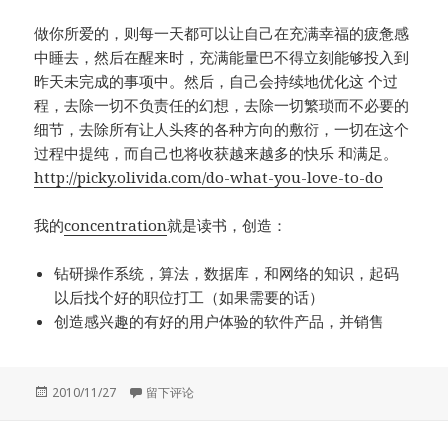
做你所爱的，则每一天都可以让自己在充满幸福的疲惫感
中睡去，然后在醒来时，充满能量巴不得立刻能够投入到
昨天未完成的事项中。然后，自己会持续地优化这 个过
程，去除一切不负责任的幻想，去除一切繁琐而不必要的
细节，去除所有让人头疼的各种方向的敷衍，一切在这个
过程中提纯，而自己也将收获越来越多的快乐 和满足。
http://picky.olivida.com/do-what-you-love-to-do
我的
concentration
就是读书，创造：
钻研操作系统，算法，数据库，和网络的知识，起码
以后找个好的职位打工（如果需要的话）
创造感兴趣的有好的用户体验的软件产品，并销售
发
于Motivated
2010/11/27
留下评论
布
于