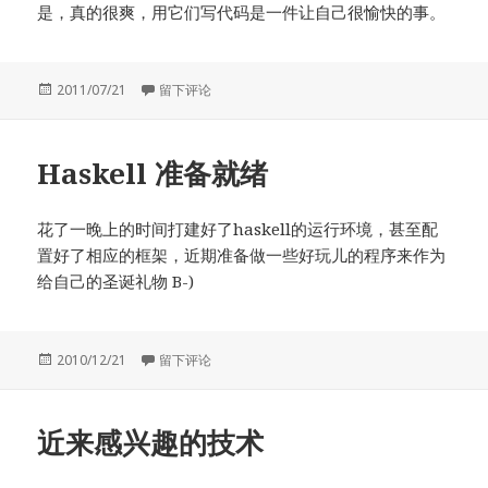
是，真的很爽，用它们写代码是一件让自己很愉快的事。
发
于配合Tornado使用MongoDB – Asyncmongo
2011/07/21
留下评论
布
于
Haskell 准备就绪
花了一晚上的时间打建好了haskell的运行环境，甚至配
置好了相应的框架，近期准备做一些好玩儿的程序来作为
给自己的圣诞礼物 B-)
发
于Haskell 准备就绪
2010/12/21
留下评论
布
于
近来感兴趣的技术