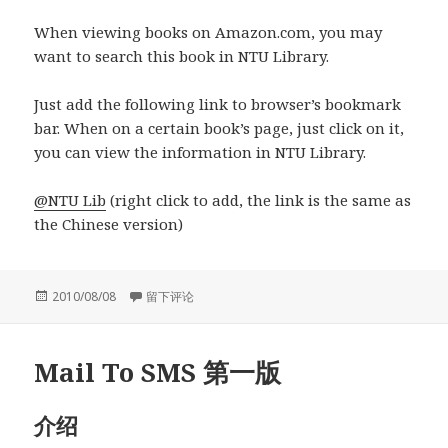
When viewing books on Amazon.com, you may
want to search this book in NTU Library.
Just add the following link to browser’s bookmark
bar. When on a certain book’s page, just click on it,
you can view the information in NTU Library.
@NTU Lib
(right click to add, the link is the same as
the Chinese version)
发
于I made a NTU Library tool
2010/08/08
留下评论
布
于
Mail To SMS 第一版
介绍