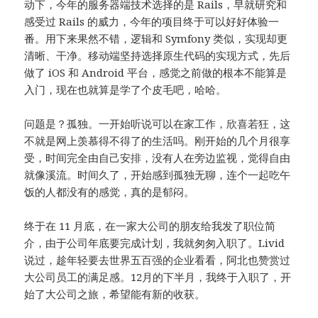
动下，今年的服务器端技术选择的是 Rails，早就研究和
感受过 Rails 的威力，今年的项目终于可以好好体验一
番。用下来果然不错，逻辑和 Symfony 类似，实现却更
清晰、干净。移动端坚持选择原生代码的实现方式，先后
做了 iOS 和 Android 平台，感觉之前做的根本不能算是
入门，现在也就算是学了个皮毛吧，哈哈。
问题是？孤独。一开始听说可以在家工作，欣喜若狂，这
不就是网上羡慕得不得了的生活吗。刚开始的几个月很享
受，时间完全由自己安排，没有人在旁边监视，觉得自由
就像溪流。时间久了，开始感到孤独无聊，连个一起吃午
饭的人都没有的感觉，真的是郁闷。
终于在 11 月底，在一家大公司的朋友给我发了职位简
介，由于公司年底要完成计划，我就匆匆入职了。Livid
说过，趁年轻要去世界五百强的企业看看，阿北也赞赏过
大公司员工的满足感。12月的下半月，我终于入职了，开
始了大公司之旅，希望能有新的收获。