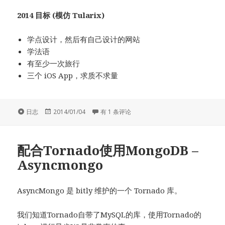
2014 目标 (模仿 Tularix)
学点设计，然后有自己设计的网站
学法语
有至少一次旅行
三个 iOS App，求质不求量
格
发
2013 年个人总结
日志
2014/01/04
有 1 条评论
式
布
于
配合Tornado使用MongoDB –
Asyncmongo
AsyncMongo 是 bitly 维护的一个 Tornado 库。
我们知道Tornado自带了MySQL的库，使用Tornado的